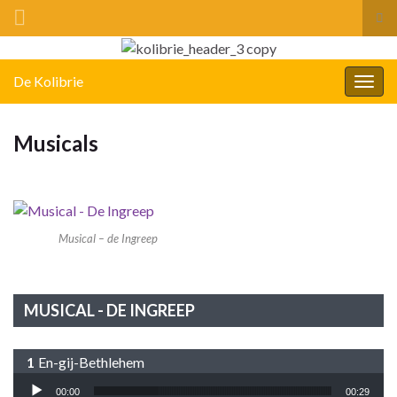
Tog
zoe
Search for:
De Kolibrie
Togg
navig
Musicals
Musical – de Ingreep
MUSICAL - DE INGREEP
En-gij-Bethlehem
Audiospeler
00:00
00:29