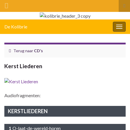
Tog
zoe
Search for:
De Kolibrie
Togg
navig
Terug naar
CD’s
Kerst Liederen
Audiofragmenten:
KERSTLIEDEREN
O-laat-de-wereld-horen