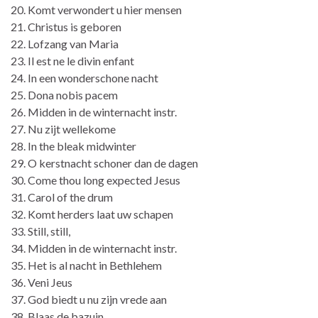
20. Komt verwondert u hier mensen
21. Christus is geboren
22. Lofzang van Maria
23. Il est ne le divin enfant
24. In een wonderschone nacht
25. Dona nobis pacem
26. Midden in de winternacht instr.
27. Nu zijt wellekome
28. In the bleak midwinter
29. O kerstnacht schoner dan de dagen
30. Come thou long expected Jesus
31. Carol of the drum
32. Komt herders laat uw schapen
33. Still, still,
34. Midden in de winternacht instr.
35. Het is al nacht in Bethlehem
36. Veni Jeus
37. God biedt u nu zijn vrede aan
38. Blaas de bazuin.